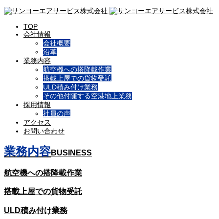
TOP
会社情報
会社概要
沿革
業務内容
航空機への搭降載作業
搭載上屋での貨物受託
ULD積み付け業務
その他付随する空港地上業務
採用情報
社員の声
アクセス
お問い合わせ
業務内容
BUSINESS
航空機への搭降載作業
搭載上屋での貨物受託
ULD積み付け業務