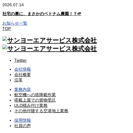
2026.07.14
社宅の裏に、まさかのベトナム農園！？🌱
お知らせ一覧
TOP
Twitter
会社情報
会社概要
沿革
業務内容
航空機への搭降載作業
搭載上屋での貨物受託
ULD積み付け業務
その他付随する空港地上業務
採用情報
社員の声