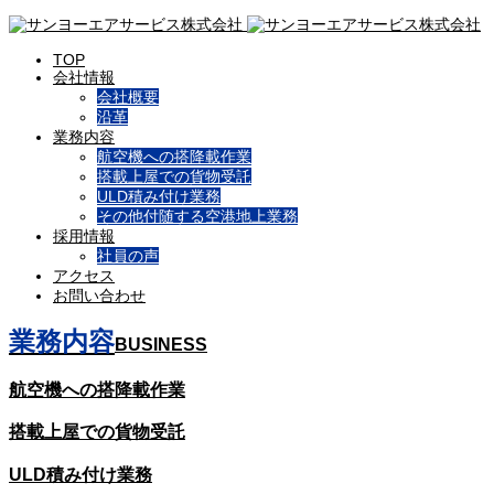
TOP
会社情報
会社概要
沿革
業務内容
航空機への搭降載作業
搭載上屋での貨物受託
ULD積み付け業務
その他付随する空港地上業務
採用情報
社員の声
アクセス
お問い合わせ
業務内容
BUSINESS
航空機への搭降載作業
搭載上屋での貨物受託
ULD積み付け業務