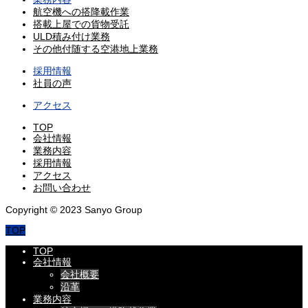
航空機への搭降載作業
搭載上屋での貨物受託
ULD積み付け業務
その他付随する空港地上業務
採用情報
社員の声
アクセス
TOP
会社情報
業務内容
採用情報
アクセス
お問い合わせ
Copyright © 2023 Sanyo Group
TOP
TOP
会社情報
会社概要
沿革
業務内容