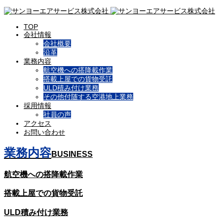
TOP
会社情報
会社概要
沿革
業務内容
航空機への搭降載作業
搭載上屋での貨物受託
ULD積み付け業務
その他付随する空港地上業務
採用情報
社員の声
アクセス
お問い合わせ
業務内容
BUSINESS
航空機への搭降載作業
搭載上屋での貨物受託
ULD積み付け業務