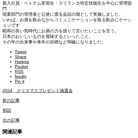
新入社員・ベトナム実習生・スリランカ特定技能生を中心に管理部
門
現業部門の管理者と公使に渡る会話の場として実施しました。
いわば、お酒を飲みながらコミュニケーションを取る飲みにケーシ
ョンです
昭和の良い気時代にお酒の力を借りて言いたいことを言う。
日本のおいしいものを賞味するといったこと。
その年の出来事や来年の目標など明確になりました。
Tweet
Share
Hatena
Pocket
RSS
feedly
Pin it
2024 クリスマスプレゼント抽選会
前の記事
初詣
次の記事
関連記事